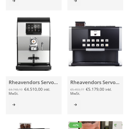
Rheavendors Servomat rhTT1 V+ silber
Rheavendors Servomat rhTT3.pro schwarz
€
4.510,00
€
5.179,00
inkl.
inkl.
€
4.748,10
€
5.453,77
MwSt.
MwSt.
-62%