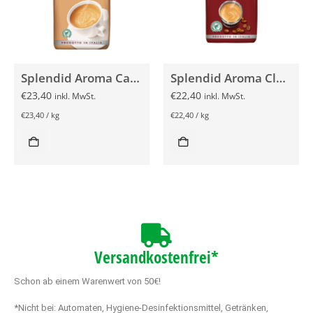
Splendid Aroma Caffè Crema 1000g
Splendid Aroma Classico 1000g
€
23,40
€
22,40
inkl. MwSt.
inkl. MwSt.
€
23,40
/
kg
€
22,40
/
kg
Versandkostenfrei*
Schon ab einem Warenwert von 50€!
*Nicht bei: Automaten, Hygiene-Desinfektionsmittel, Getränken,