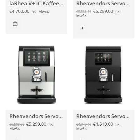
laRhea V+ iC Kaffeevollautomat
Rheavendors Servomat rhTT1 V+ Premium schwarz
€
4.700,00
€
5.299,00
inkl. MwSt.
inkl.
€
5.585,86
MwSt.
Rheavendors Servomat rhTT1 V+ Premium silber
Rheavendors Servomat rhTT1 V+ schwarz
€
5.299,00
€
4.510,00
inkl.
inkl.
€
5.585,86
€
4.748,10
MwSt.
MwSt.