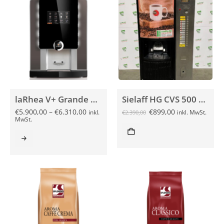
laRhea V+ Grande Premium VHO Kaffeevollautomat
Sielaff HG CVS 500 gebraucht
€
5.900,00
–
€
6.310,00
€
899,00
inkl.
inkl. MwSt.
€
2.390,00
MwSt.