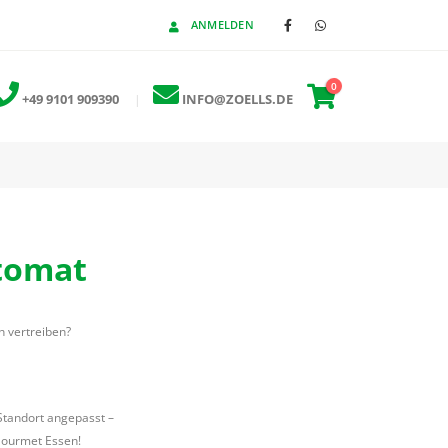
ANMELDEN
0
+49 9101 909390
|
INFO@ZOELLS.DE
utomat
n vertreiben?
 Standort angepasst –
Gourmet Essen!