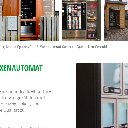
er, Saskia Spieker; Bild 2: Weinautomat Schmidt, Quelle: Herr Schmidt
BOXENAUTOMAT
 sind individuell für Ihre
ation von gekühlten und
ie Möglichkeit, eine
e Qualität zu