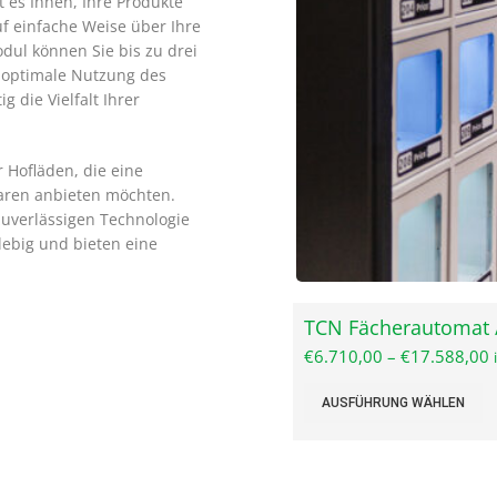
 es Ihnen, Ihre Produkte
 einfache Weise über Ihre
dul können Sie bis zu drei
 optimale Nutzung des
 die Vielfalt Ihrer
 Hofläden, die eine
aren anbieten möchten.
zuverlässigen Technologie
ebig und bieten eine
TCN Fächerautomat 
€
6.710,00
–
€
17.588,00
AUSFÜHRUNG WÄHLEN