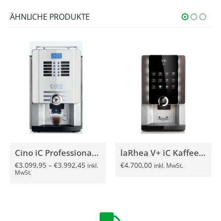
ÄHNLICHE PRODUKTE
Cino iC Professionale *Neu* Variflex
laRhea V+ iC Kaffeevollautomat
€
3.099,95
–
€
3.992,45
€
4.700,00
inkl.
inkl. MwSt.
MwSt.