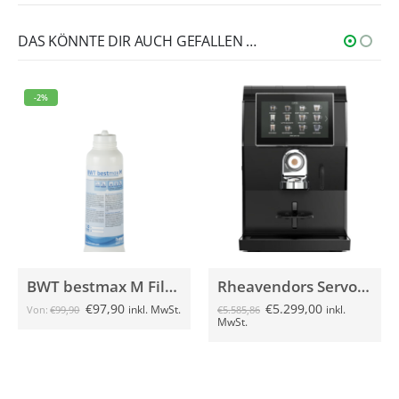
DAS KÖNNTE DIR AUCH GEFALLEN …
-2%
BWT bestmax M Filterkerze
Rheavendors Servomat rhTT1 V+ Premium schwarz
€
97,90
€
5.299,00
inkl. MwSt.
inkl.
Von:
€
99,90
€
5.585,86
MwSt.