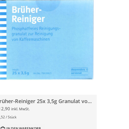
Brüher-Reiniger 25x 3,5g Granulat von Rheavendors Servomat
12,90
inkl. MwSt.
,52
/
Stück
IN DEN WARENKORB