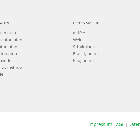
ATEN
LEBENSMITTEL
tomaten
Kaffee
eautomaten
Wein
utomaten
Schokolade
utomaten
Fruchtgummis
pender
Kaugummis
nrücknehmer
le
Impressum
AGB
Date
|
|