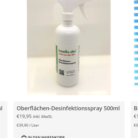
l
Oberflächen-Desinfektionsspray 500ml
€
19,95
€
inkl. MwSt.
€
39,90
/
Liter
€
0
IN DEN WARENKORB