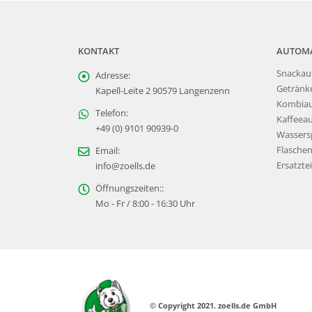
KONTAKT
AUTOM
Snackau
Adresse:
Getränk
Kapell-Leite 2 90579 Langenzenn
Kombia
Telefon:
Kaffeea
+49 (0) 9101 90939-0
Wassers
Flasche
Email:
Ersatztei
info@zoells.de
Öffnungszeiten::
Mo - Fr / 8:00 - 16:30 Uhr
© Copyright 2021. zoells.de GmbH