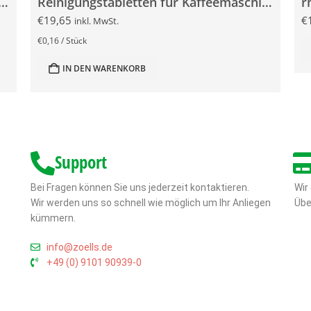
stabletten für Kaffeemaschinen 25x 2g
Reinigungstabletten für Kaffeemaschinen 120x 1,2g
€
19,65
€
inkl. MwSt.
€
0,16
/
Stück
IN DEN WARENKORB
Support
Bei Fragen können Sie uns jederzeit kontaktieren.
Wir
Wir werden uns so schnell wie möglich um Ihr Anliegen
Übe
,
kümmern.
info@zoells.de
+49 (0) 9101 90939-0