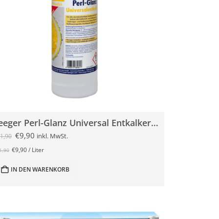
Seeger Perl-Glanz Universal Entkalker 1 Liter
€
9,90
inkl. MwSt.
1,90
€
9,90
/
Liter
1,90
IN DEN WARENKORB