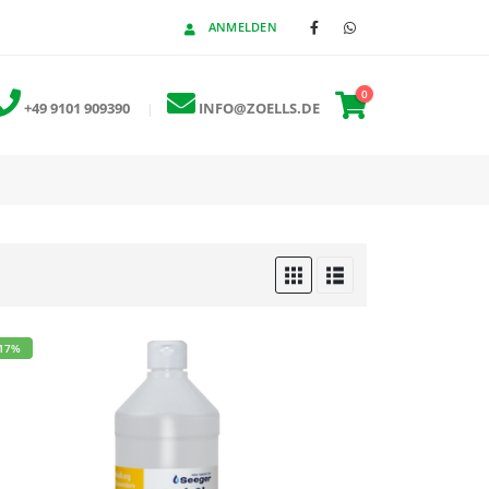
ANMELDEN
0
+49 9101 909390
|
INFO@ZOELLS.DE
-17%