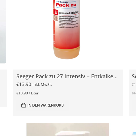
Seeger Pack zu 27 Intensiv – Entkalker 1 Liter
€
13,90
inkl. MwSt.
€
1
€
13,90
/
Liter
€
1
IN DEN WARENKORB