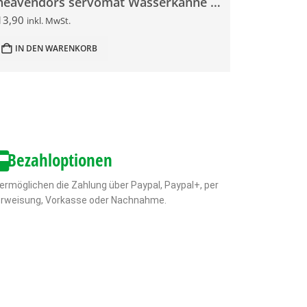
rheavendors servomat Wasserkanne 1,4 Liter
13,90
inkl. MwSt.
IN DEN WARENKORB
Bezahloptionen
 ermöglichen die Zahlung über Paypal, Paypal+, per
rweisung, Vorkasse oder Nachnahme.