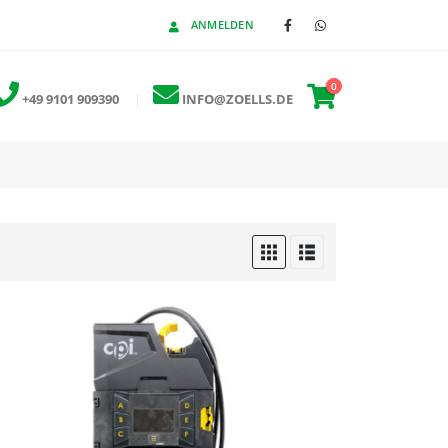
ANMELDEN
0
+49 9101 909390
|
INFO@ZOELLS.DE