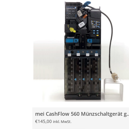
mei CashFlow 560 Münzs
€
145,00
inkl. MwSt.