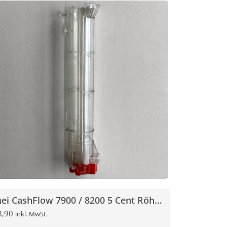
mei CashFlow 7900 / 8200 5 Cent Röhre / Tube für Münzschaltgerät
8,90
inkl. MwSt.