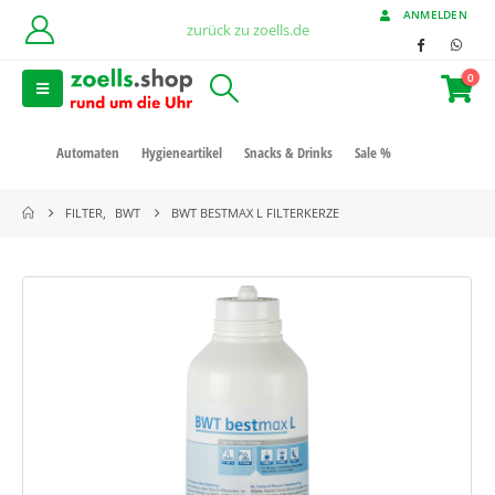
ANMELDEN
zurück zu zoells.de
0
Automaten
Hygieneartikel
Snacks & Drinks
Sale %
FILTER
,
BWT
BWT BESTMAX L FILTERKERZE