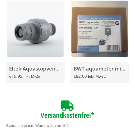
Eltek Aquastopventil Wasserstop
BWT aquameter mit LCD Display G3/8″
€
19,95
€
82,00
inkl. MwSt.
inkl. MwSt.
Versandkostenfrei*
Schon ab einem Warenwert von 50€!