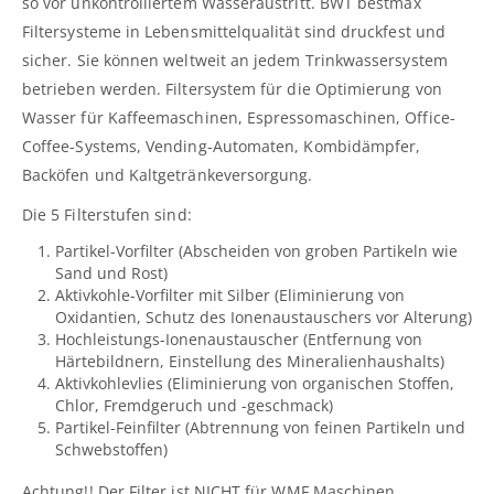
so vor unkontrolliertem Wasseraustritt. BWT bestmax
Filtersysteme in Lebensmittelqualität sind druckfest und
sicher. Sie können weltweit an jedem Trinkwassersystem
betrieben werden. Filtersystem für die Optimierung von
Wasser für Kaffeemaschinen, Espressomaschinen, Office-
Coffee-Systems, Vending-Automaten, Kombidämpfer,
Backöfen und Kaltgetränkeversorgung.
Die 5 Filterstufen sind:
Partikel-Vorfilter (Abscheiden von groben Partikeln wie
Sand und Rost)
Aktivkohle-Vorfilter mit Silber (Eliminierung von
Oxidantien, Schutz des Ionenaustauschers vor Alterung)
Hochleistungs-Ionenaustauscher (Entfernung von
Härtebildnern, Einstellung des Mineralienhaushalts)
Aktivkohlevlies (Eliminierung von organischen Stoffen,
Chlor, Fremdgeruch und -geschmack)
Partikel-Feinfilter (Abtrennung von feinen Partikeln und
Schwebstoffen)
Achtung!! Der Filter ist NICHT für WMF Maschinen