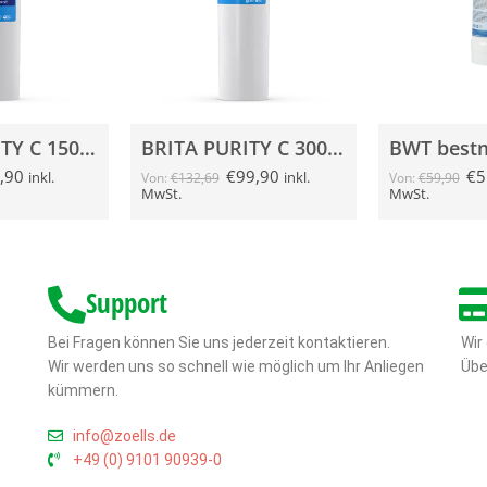
BRITA PURITY C 150 Quell ST Wasserfilterkartusche
BRITA PURITY C 300 Quell ST Wasserfilterkartusche
,90
€
99,90
€
5
inkl.
inkl.
Von:
€
132,69
Von:
€
59,90
MwSt.
MwSt.
Support
Bei Fragen können Sie uns jederzeit kontaktieren.
Wir
Wir werden uns so schnell wie möglich um Ihr Anliegen
Übe
,
kümmern.
info@zoells.de
+49 (0) 9101 90939-0