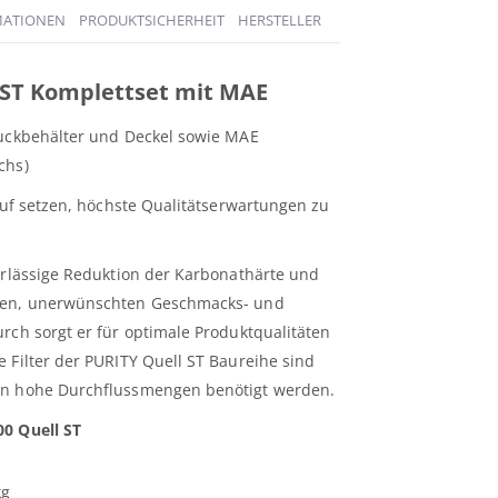
MATIONEN
PRODUKTSICHERHEIT
HERSTELLER
l ST Komplettset mit MAE
ruckbehälter und Deckel sowie MAE
chs)
rauf setzen, höchste Qualitätserwartungen zu
erlässige Reduktion der Karbonathärte und
nzen, unerwünschten Geschmacks- und
rch sorgt er für optimale Produktqualitäten
 Filter der PURITY Quell ST Baureihe sind
nn hohe Durchflussmengen benötigt werden.
00 Quell ST
kg