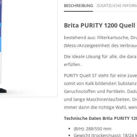
BESCHREIBUNG
ZUSÄTZLICHE INFOR
Brita PURITY 1200 Quel
bestehend aus: Filterkartusche, D
(Mess-/Anzeigeeinheit des Verbrau
Die ideale Lösung für alle, die da
erfüllen.
PURITY Quell ST steht für eine zuv
somit von Kalk bildenden Substa
Geruchsstoffen und Partikeln. Dadu
und lange Maschinenlaufzeiten. Die
immer dann die richtige Wahl, we
Technische Daten Brita PURITY 12
(B/H): 288/550 mm
Gewicht (trocken/nass): 18/24 