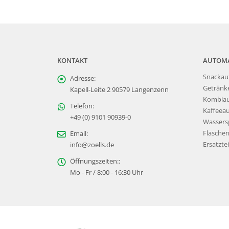
KONTAKT
AUTOM
Snackau
Adresse:
Getränk
Kapell-Leite 2 90579 Langenzenn
Kombia
Telefon:
Kaffeea
+49 (0) 9101 90939-0
Wassers
Flasche
Email:
Ersatztei
info@zoells.de
Öffnungszeiten::
Mo - Fr / 8:00 - 16:30 Uhr