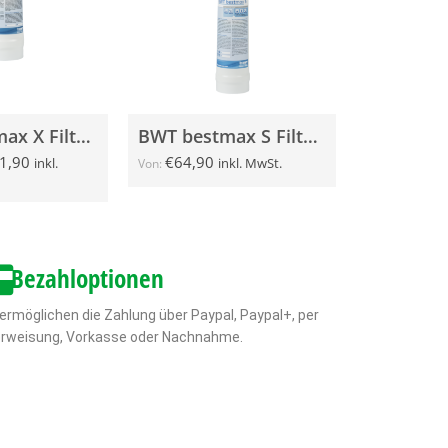
BWT bestmax X Filterkerze
BWT bestmax S Filterkerze
1,90
€
64,90
inkl.
inkl. MwSt.
Von:
Bezahloptionen
 ermöglichen die Zahlung über Paypal, Paypal+, per
rweisung, Vorkasse oder Nachnahme.