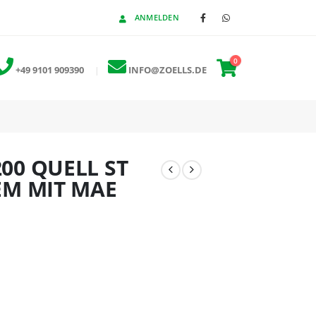
ANMELDEN
0
+49 9101 909390
|
INFO@ZOELLS.DE
200 QUELL ST
M MIT MAE