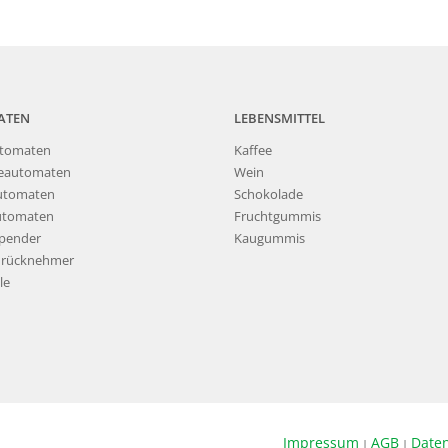
ATEN
LEBENSMITTEL
tomaten
Kaffee
eautomaten
Wein
utomaten
Schokolade
utomaten
Fruchtgummis
pender
Kaugummis
nrücknehmer
le
Impressum
AGB
Date
|
|