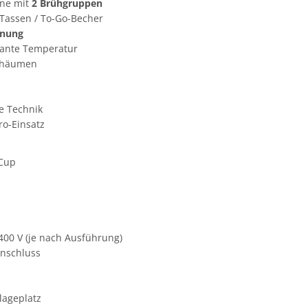
ine mit
2 Brühgruppen
Tassen / To-Go-Becher
enung
tante Temperatur
chäumen
e Technik
ro-Einsatz
 Cup
400 V (je nach Ausführung)
nschluss
lageplatz