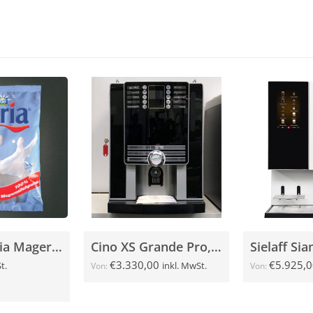
Nestlé Gloria Magermilchpulver 500g
Cino XS Grande Pro, schwarz, gebraucht
€
3.330,00
€
5.925,0
t.
inkl. MwSt.
Von:
Von: