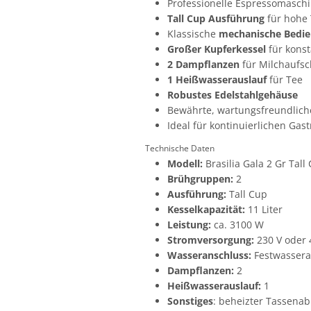
Professionelle Espressomasch
Tall Cup Ausführung
für hohe 
Klassische
mechanische Bedi
Großer Kupferkessel
für kons
2 Dampflanzen
für Milchaufs
1 Heißwasserauslauf
für Tee
Robustes Edelstahlgehäuse
Bewährte, wartungsfreundlich
Ideal für kontinuierlichen Gast
Technische Daten
Modell:
Brasilia Gala 2 Gr Tall
Brühgruppen:
2
Ausführung:
Tall Cup
Kesselkapazität:
11 Liter
Leistung:
ca. 3100 W
Stromversorgung:
230 V oder 
Wasseranschluss:
Festwassera
Dampflanzen:
2
Heißwasserauslauf:
1
Sonstiges
: beheizter Tassenab