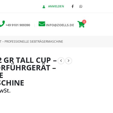
ANMELDEN
0
+49 9101 909390
|
INFO@ZOELLS.DE
ÄT – PROFESSIONELLE SIEBTRÄGERMASCHINE
2 GR TALL CUP –
ORFÜHRGERÄT –
E
SCHINE
MwSt.