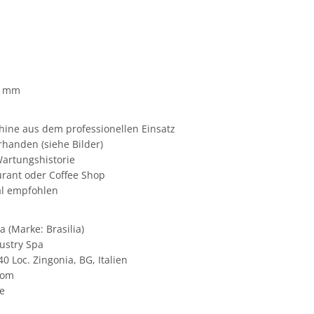
0 mm
hine aus dem professionellen Einsatz
handen (siehe Bilder)
artungshistorie
aurant oder Coffee Shop
al empfohlen
 (Marke: Brasilia)
ustry Spa
40 Loc. Zingonia, BG, Italien
com
e