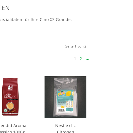
TEN
ezialitäten für Ihre Cino XS Grande.
Seite 1 von 2
1
2
→
lendid Aroma
Nestlé clic
assico 1000g
Citronen