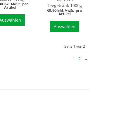
40
pro
inkl. MwSt.
Teegetränk 1000g
Artikel
€
9,90
pro
inkl. MwSt.
Artikel
Auswählen
Auswählen
Seite 1 von 2
1
2
→