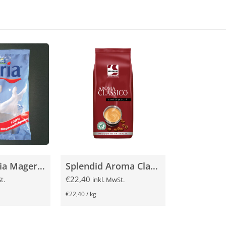
Nestlé Gloria Magermilchpulver 500g
Splendid Aroma Classico 1000g
€
22,40
t.
inkl. MwSt.
€
22,40
/
kg