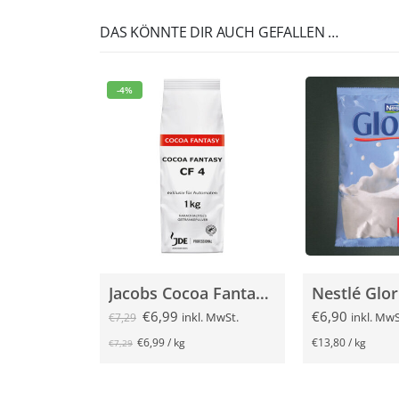
DAS KÖNNTE DIR AUCH GEFALLEN …
-4%
Jacobs Cocoa Fantasy CF4 1000g
€
6,99
€
6,90
inkl. MwSt.
inkl. MwS
€
7,29
€
6,99
/
kg
€
13,80
/
kg
€
7,29