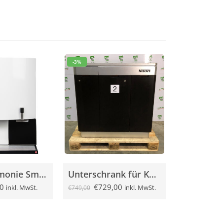
-3%
Sielaff Siamonie Smart OCS Duo
Unterschrank für Kaffeevollautomat – Nescafé / Nestlé Professional – Nr. 2
0
€
729,00
inkl. MwSt.
inkl. MwSt.
€
749,00