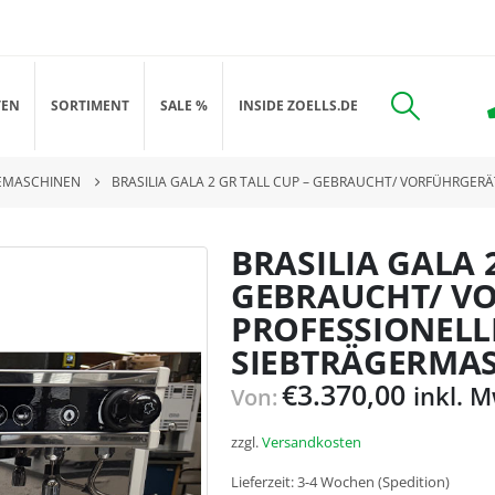
TEN
SORTIMENT
SALE %
INSIDE ZOELLS.DE
EMASCHINEN
BRASILIA GALA 2 GR TALL CUP – GEBRAUCHT/ VORFÜHRGER
BRASILIA GALA 
GEBRAUCHT/ V
PROFESSIONELL
SIEBTRÄGERMA
€
3.370,00
inkl. 
Von:
zzgl.
Versandkosten
Lieferzeit:
3-4 Wochen (Spedition)