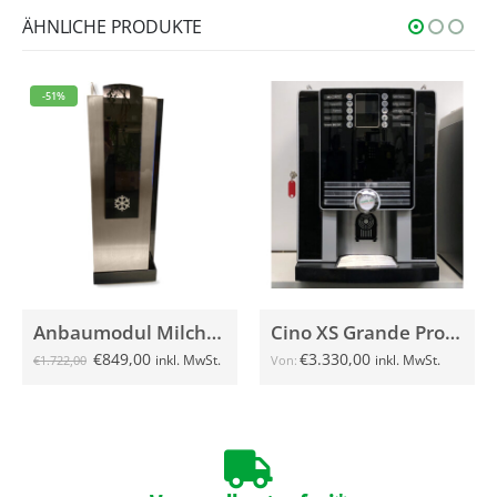
ÄHNLICHE PRODUKTE
-51%
Anbaumodul Milchkühlschrank für Piacere gebraucht
Cino XS Grande Pro, schwarz, gebraucht
€
849,00
€
3.330,00
inkl. MwSt.
inkl. MwSt.
€
1.722,00
Von: