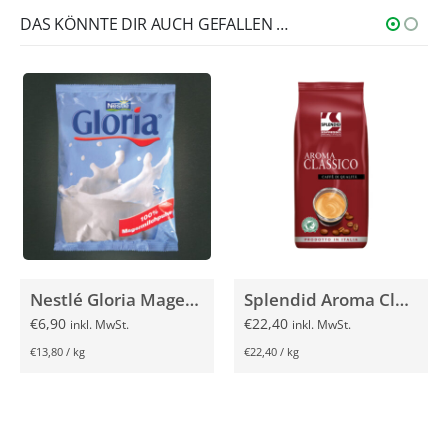
DAS KÖNNTE DIR AUCH GEFALLEN …
Nestlé Gloria Magermilchpulver 500g
Splendid Aroma Classico 1000g
€
6,90
€
22,40
inkl. MwSt.
inkl. MwSt.
€
13,80
/
kg
€
22,40
/
kg