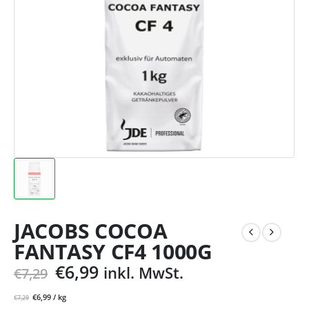
JACOBS COCOA
FANTASY CF4 1000G
€
6,99
inkl. MwSt.
€
7,29
€
6,99
/
kg
€
7,29