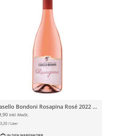
Casello Bondoni Rosapina Rosé 2022 0,75l
9,90
inkl. MwSt.
3,20
/
Liter
IN DEN WARENKORB