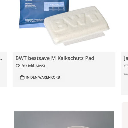
lterkopf, Anschlussstück gerade x Ø 3/8″
BWT bestsave M Kalk­schutz Pad
J
€
8,50
inkl. MwSt.
€
7
€
7
IN DEN WARENKORB