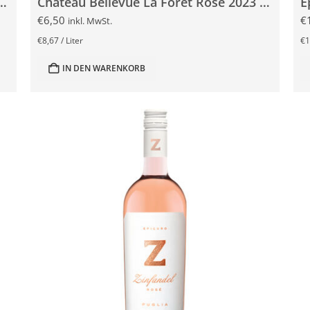
ue La Foret Rosé 2022 3x 0,75l
Chateau Bellevue La Foret Rosé 2023 0,75l
E
€
6,50
€
inkl. MwSt.
€
8,67
/
Liter
€
1
IN DEN WARENKORB