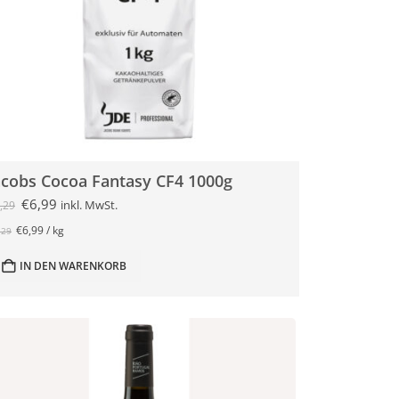
acobs Cocoa Fantasy CF4 1000g
€
6,99
inkl. MwSt.
,29
€
6,99
/
kg
,29
IN DEN WARENKORB