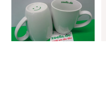
nal Krönung Instant 500g
2 Kaffeetassen zoells.de
M
€
8,29
€
inkl. MwSt.
€
1
IN DEN WARENKORB