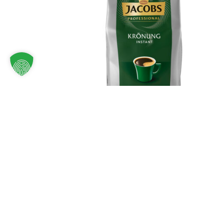
JACOBS Professio
€
24,90
inkl. MwSt.
€
49,80
/
kg
IN DEN WARENKORB