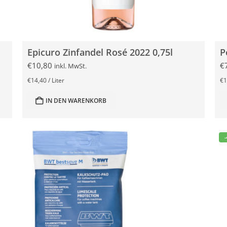
Epicuro Zinfandel Rosé 2022 0,75l
P
€
10,80
€
inkl. MwSt.
€
14,40
/
Liter
€
1
IN DEN WARENKORB