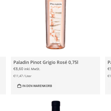
Paladin Pinot Grigio Rosé 0,75l
€
8,60
€
inkl. MwSt.
€
11,47
/
Liter
€
1
IN DEN WARENKORB