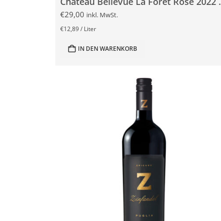
Chateau Bellev
€
29,00
inkl. MwSt.
€
12,89
/
Liter
IN DEN WARENKORB