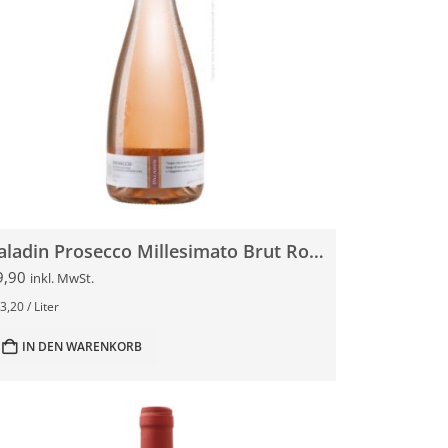
Paladin Prosecco Millesimato Brut Rosé 0,75l
9,90
inkl. MwSt.
3,20
/
Liter
IN DEN WARENKORB