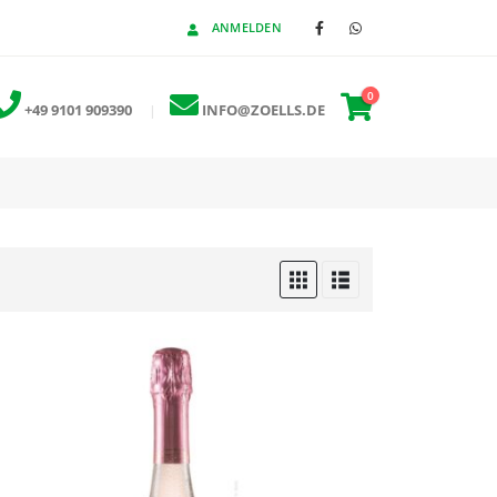
ANMELDEN
0
+49 9101 909390
|
INFO@ZOELLS.DE