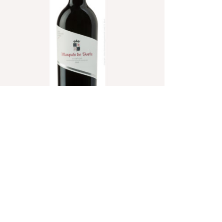
arquês de Borba Tinto 2012 0,75l
9,90
inkl. MwSt.
3,20
/
l
IN DEN WARENKORB