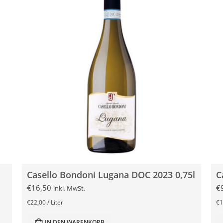
Casello Bondoni Lugana DOC 2023 0,75l
€
16,50
€
inkl. MwSt.
€
22,00
/
Liter
€
1
IN DEN WARENKORB