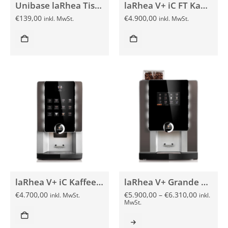
Unibase laRhea Tischplatte
laRhea V+ iC FT Kaffeevollautomat
€
139,00
€
4.900,00
inkl. MwSt.
inkl. MwSt.
laRhea V+ iC Kaffeevollautomat
laRhea V+ Grande Premium VHO Kaffeevollautomat
€
4.700,00
€
5.900,00
–
€
6.310,00
inkl. MwSt.
inkl.
MwSt.