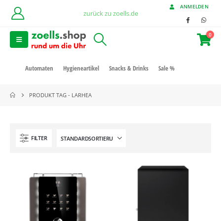
ANMELDEN
zurück zu zoells.de
0
Automaten
Hygieneartikel
Snacks & Drinks
Sale %
PRODUKT TAG -
LARHEA
FILTER