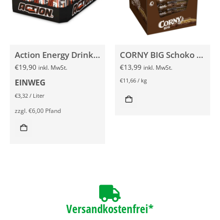
Action Energy Drink 24x 250ml
CORNY BIG Schoko 24x 50g Müsliriegel
€
19,90
€
13,99
inkl. MwSt.
inkl. MwSt.
€
11,66
/
kg
EINWEG
€
3,32
/
Liter
zzgl.
€
6,00
Pfand
Versandkostenfrei*