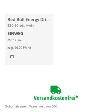
Red Bull Energy Drink WHITE EDITION Kokos-Blaubeere 24x 250ml
€
30,90
inkl. MwSt.
EINWEG
€
5,15
/
Liter
zzgl.
€
6,00
Pfand
Versandkostenfrei*
Schon ab einem Warenwert von 50€!