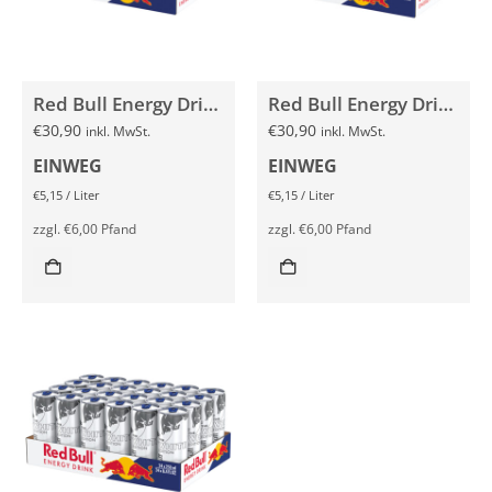
Red Bull Energy Drink PEACH EDITION White Peach 24x 250ml
Red Bull Energy Drink SEA BLUE EDITION Juneberry 24x 250ml
€
30,90
€
30,90
inkl. MwSt.
inkl. MwSt.
EINWEG
EINWEG
€
5,15
/
Liter
€
5,15
/
Liter
zzgl.
€
6,00
Pfand
zzgl.
€
6,00
Pfand