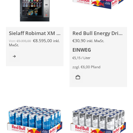
Sielaff Robimat XM Security
Red Bull Energy Drink PEACH EDITION White Peach 24x 250ml
€
8.595,00
€
30,90
inkl.
inkl. MwSt.
Von:
€
9.395,00
MwSt.
EINWEG
€
5,15
/
Liter
zzgl.
€
6,00
Pfand