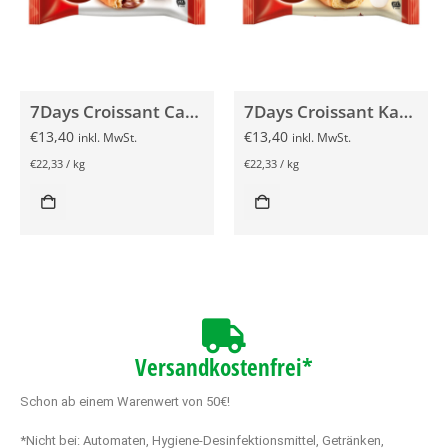
7Days Croissant Cacao & Vanille 10x60g
7Days Croissant Kakao 10x60g
€
13,40
€
13,40
inkl. MwSt.
inkl. MwSt.
€
22,33
/
kg
€
22,33
/
kg
Versandkostenfrei*
Schon ab einem Warenwert von 50€!
*Nicht bei: Automaten, Hygiene-Desinfektionsmittel, Getränken,