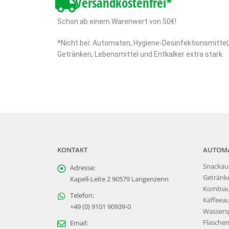
Versandkostenfrei*
Schon ab einem Warenwert von 50€!
*Nicht bei: Automaten, Hygiene-Desinfektionsmittel
Getränken, Lebensmittel und Entkalker extra stark
KONTAKT
AUTOM
Snackau
Adresse:
Getränk
Kapell-Leite 2 90579 Langenzenn
Kombia
Telefon:
Kaffeea
+49 (0) 9101 90939-0
Wassers
Flasche
Email: