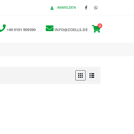
ANMELDEN
0
+49 9101 909390
|
INFO@ZOELLS.DE