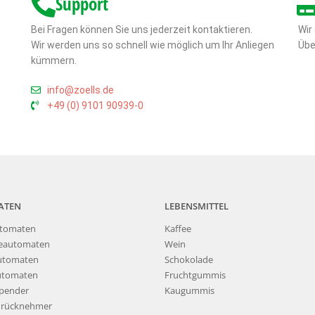
Support
Bei Fragen können Sie uns jederzeit kontaktieren.
Wir
Wir werden uns so schnell wie möglich um Ihr Anliegen
Übe
,
kümmern.
info@zoells.de
+49 (0) 9101 90939-0
ATEN
LEBENSMITTEL
tomaten
Kaffee
eautomaten
Wein
utomaten
Schokolade
utomaten
Fruchtgummis
pender
Kaugummis
nrücknehmer