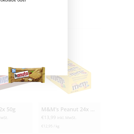
2x 50g
M&M’s Peanut 24x 45g
€
13,99
MwSt.
inkl. MwSt.
€
12,95
/
kg