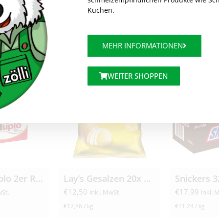
Kuchen.
MEHR INFORMATIONEN
WEITER SHOPPEN
Ferrero Duplo 2er Riegel 24x 36,4g
Lay’s Gesalzen 20x 35g
Snickers 3
€
12,50
€
17,99
wSt.
inkl. MwSt.
inkl. 
€
17,86
/
kg
€
11,24
/
kg