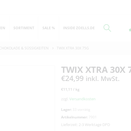
TEN
SORTIMENT
SALE %
INSIDE ZOELLS.DE
CHOKOLADE & SÜSSIGKEITEN
TWIX XTRA 30X 75G
TWIX XTRA 30X 
€
24,99
inkl. MwSt.
€
11,11
/
kg
zzgl.
Versandkosten
Lager:
33 vorrätig
Artikelnummer:
7901
Lieferzeit:
2-3 Werktage DPD