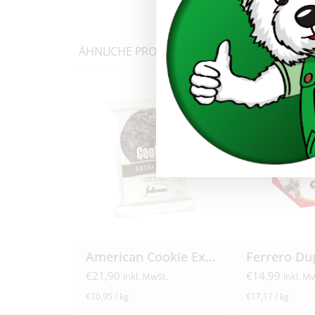
ÄHNLICHE PRODUKTE
American Cookie Extra Dark 40x 50g
€
21,90
€
14,99
inkl. MwSt.
inkl. M
€
10,95
/
kg
€
17,17
/
kg