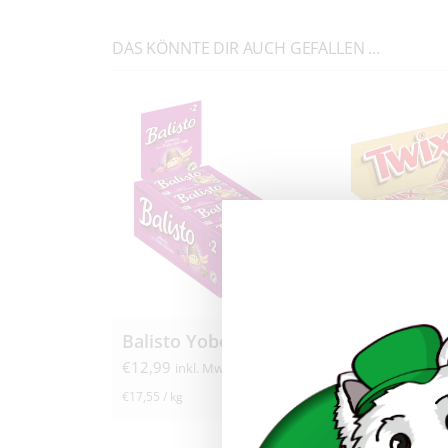
DAS KÖNNTE DIR AUCH GEFALLEN …
Balisto Yoberry 20x 37g
Twix 32x 5
€
12,99
€
17,99
inkl. MwSt.
inkl. M
€
17,55
/
kg
€
11,24
/
kg