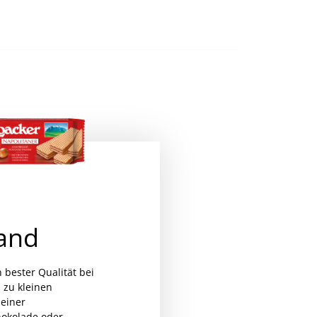
and
Balisto Korn-Mix 20x 37g
MwSt.
n bester Qualität bei
 zu kleinen
einer
hokolade oder