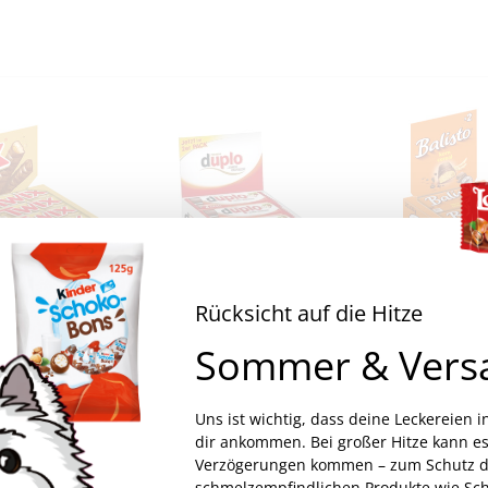
Rücksicht auf die Hitze
Sommer & Vers
0g
Ferrero Duplo 2er Riegel 24x 36,4g
€
14,99
€
12,99
wSt.
inkl. MwSt.
inkl. 
Uns ist wichtig, dass deine Leckereien i
€
17,17
/
kg
€
17,55
/
kg
dir ankommen. Bei großer Hitze kann es
Verzögerungen kommen – zum Schutz d
schmelzempfindlichen Produkte wie Sc