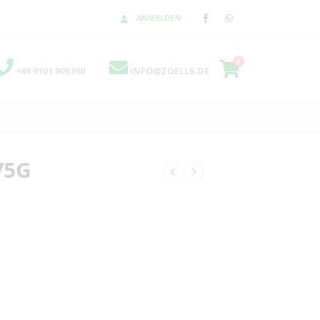
ANMELDEN
0
+49 9101 909390
|
INFO@ZOELLS.DE
75G