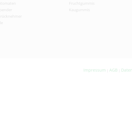
utomaten
Fruchtgummis
pender
Kaugummis
nrücknehmer
le
Impressum
AGB
Date
|
|