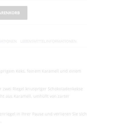
ARENKORB
MATIONEN
LEBENSMITTELINFORMATIONEN
sprigem Keks, feinem Karamell und einem
ür zwei Riegel knuspriger Schokoladenkekse
ht aus Karamell, umhüllt von zarter
nriegel in Ihrer Pause und verlieren Sie sich
.