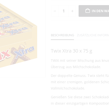
IN DEN W
BESCHREIBUNG
ZUSÄTZLICHE INFOR
Twix Xtra 30 x 75 g
TWIX mit seiner Mischung aus knu
Überzug aus Milchschokolade.
Der doppelte Genuss. Twix steht f
mit einer cremigen, goldenen Schic
Vollmilchschokolade.
Genießen Sie diese zwei Schokolade
in dieser einzigartigen Komposition