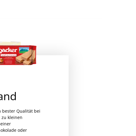
and
TUC Original Cracker 24x 100g
MwSt.
n bester Qualität bei
 zu kleinen
einer
hokolade oder