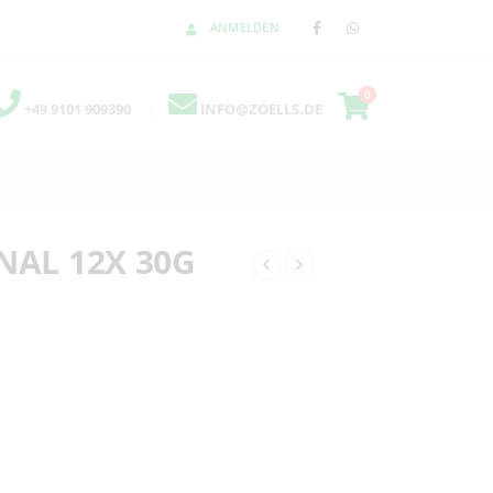
ANMELDEN
0
+49 9101 909390
|
INFO@ZOELLS.DE
NAL 12X 30G