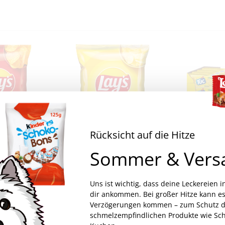
Rücksicht auf die Hitze
Sommer & Vers
Lay’s Red Paprika 20x 35g
Lay’s Gesalzen 20x 35g
€
12,50
€
23,99
wSt.
inkl. MwSt.
inkl. 
Uns ist wichtig, dass deine Leckereien i
dir ankommen. Bei großer Hitze kann es
€
17,86
/
kg
€
10,00
/
kg
Verzögerungen kommen – zum Schutz d
schmelzempfindlichen Produkte wie Sc