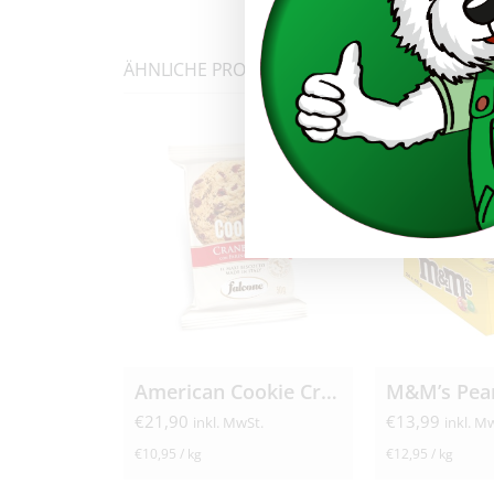
ÄHNLICHE PRODUKTE
American Cookie Cranberry 40x 50g
€
21,90
€
13,99
inkl. MwSt.
inkl. M
€
10,95
/
kg
€
12,95
/
kg