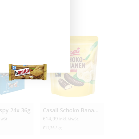
spy 24x 36g
Casali Schoko Bananen Minis 12x 110g
€
14,99
MwSt.
inkl. MwSt.
€
11,36
/
kg