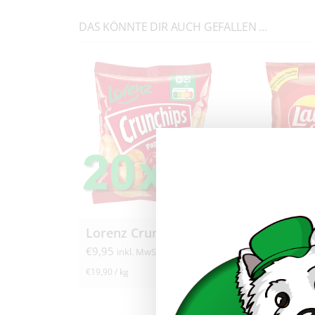
DAS KÖNNTE DIR AUCH GEFALLEN …
Lorenz Crunchips Paprika 20x 25g
€
9,95
€
12,50
inkl. MwSt.
inkl. M
€
19,90
/
kg
€
17,86
/
kg