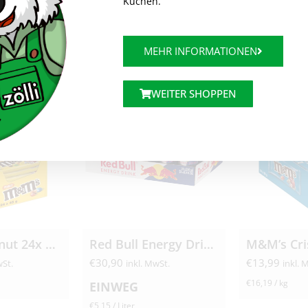
Kuchen.
MEHR INFORMATIONEN
WEITER SHOPPEN
M&M’s Peanut 24x 45g
Red Bull Energy Drink 24x 250ml
M&M’s Cri
€
30,90
€
13,99
wSt.
inkl. MwSt.
inkl. 
€
16,19
/
kg
EINWEG
€
5,15
/
Liter