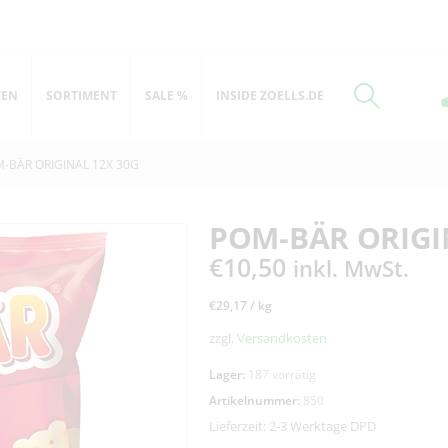
TEN
SORTIMENT
SALE %
INSIDE ZOELLS.DE
-BÄR ORIGINAL 12X 30G
POM-BÄR ORIGI
€
10,50
inkl. MwSt.
€
29,17
/
kg
zzgl.
Versandkosten
Lager:
187 vorrätig
Artikelnummer:
850
Lieferzeit:
2-3 Werktage DPD