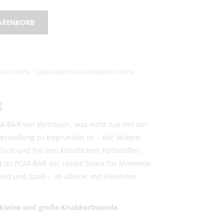
ARENKORB
MATIONEN
LEBENSMITTELINFORMATIONEN
g
-BÄR viel Vertrauen, was nicht nur mit der
Herstellung zu begründen ist – der leckere
risch und frei von künstlichen Farbstoffen
t ist POM-BÄR der ideale Snack für Momente
heit und Spaß – ob alleine, mit Freunden
 kleine und große Knabberfreunde.