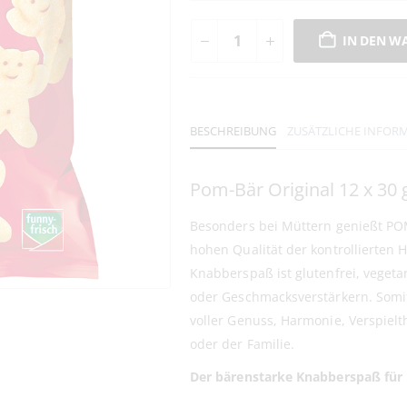
IN DEN W
BESCHREIBUNG
ZUSÄTZLICHE INFOR
Pom-Bär Original 12 x 30 
Besonders bei Müttern genießt POM
hohen Qualität der kontrollierten 
Knabberspaß ist glutenfrei, vegeta
oder Geschmacksverstärkern. Somi
voller Genuss, Harmonie, Verspielt
oder der Familie.
Der bärenstarke Knabberspaß für