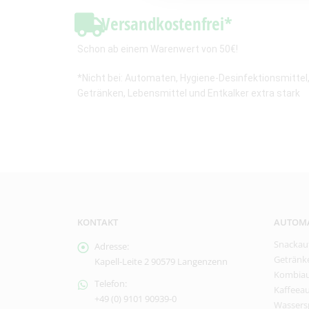
Versandkostenfrei*
Schon ab einem Warenwert von 50€!
*Nicht bei: Automaten, Hygiene-Desinfektionsmittel
Getränken, Lebensmittel und Entkalker extra stark
KONTAKT
AUTOM
Snackau
Adresse:
Getränk
Kapell-Leite 2 90579 Langenzenn
Kombia
Telefon:
Kaffeea
+49 (0) 9101 90939-0
Wassers