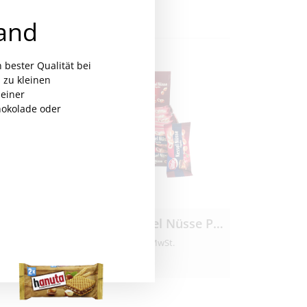
and
n bester Qualität bei
 zu kleinen
einer
hokolade oder
spy 24x 36g
Ültje Kessel Nüsse Paprika 20x 40g
€
13,90
MwSt.
inkl. MwSt.
€
17,38
/
kg