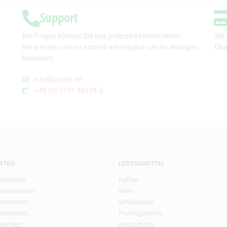
Support
Bei Fragen können Sie uns jederzeit kontaktieren.
Wir
Wir werden uns so schnell wie möglich um Ihr Anliegen
Übe
,
kümmern.
info@zoells.de
+49 (0) 9101 90939-0
ATEN
LEBENSMITTEL
tomaten
Kaffee
eautomaten
Wein
utomaten
Schokolade
utomaten
Fruchtgummis
pender
Kaugummis