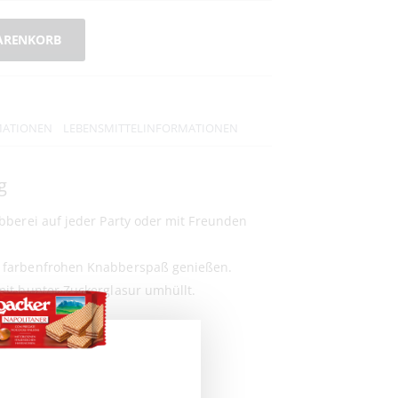
ARENKORB
MATIONEN
LEBENSMITTELINFORMATIONEN
g
berei auf jeder Party oder mit Freunden
farbenfrohen Knabberspaß genießen.
it bunter Zuckerglasur umhüllt.