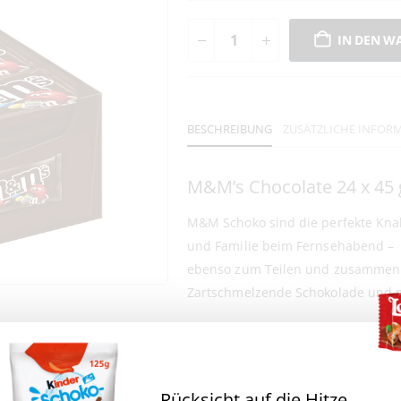
IN DEN W
BESCHREIBUNG
ZUSÄTZLICHE INFOR
M&M’s Chocolate 24 x 45 
M&M Schoko sind die perfekte Knab
und Familie beim Fernsehabend –
ebenso zum Teilen und zusammen 
Zartschmelzende Schokolade und m
Rücksicht auf die Hitze