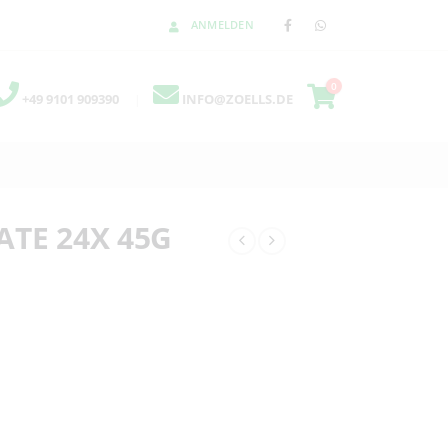
ANMELDEN
0
+49 9101 909390
|
INFO@ZOELLS.DE
TE 24X 45G