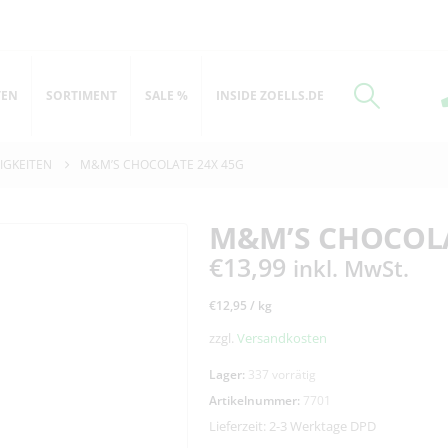
TEN
SORTIMENT
SALE %
INSIDE ZOELLS.DE
IGKEITEN
M&M’S CHOCOLATE 24X 45G
M&M’S CHOCOLA
€
13,99
inkl. MwSt.
€
12,95
/
kg
zzgl.
Versandkosten
Lager:
337 vorrätig
Artikelnummer:
7701
Lieferzeit:
2-3 Werktage DPD