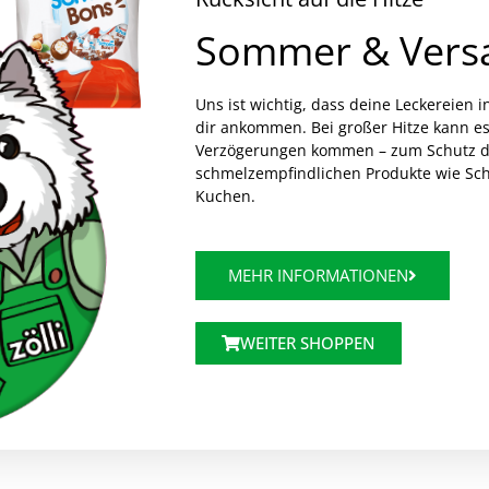
Sommer & Vers
Uns ist wichtig, dass deine Leckereien i
dir ankommen. Bei großer Hitze kann es
Verzögerungen kommen – zum Schutz d
schmelzempfindlichen Produkte wie Sc
Kuchen.
MEHR INFORMATIONEN
WEITER SHOPPEN
Manner Neapolitaner 12x 75g
Snickers 32x 50g
M&M’s Cri
€
17,99
€
13,99
wSt.
inkl. MwSt.
inkl. 
€
11,24
/
kg
€
16,19
/
kg