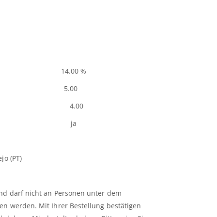
Weins: 14.00 %
äure [g/l] 5.00
/l] 4.00
lfite ja
jo (PT)
und darf nicht an Personen unter dem
en werden. Mit Ihrer Bestellung bestätigen