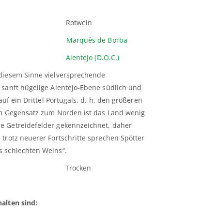
s: Rotwein
uger:
Marquês de Borba
ion:
Alentejo (D.O.C.)
 diesem Sinne vielversprechende
 sanft hügelige Alentejo-Ebene südlich und
auf ein Drittel Portugals, d. h. den größeren
 Im Gegensatz zum Norden ist das Land wenig
e Getreidefelder gekennzeichnet, daher
trotz neuerer Fortschritte sprechen Spötter
s schlechten Weins“.
 Trocken
alten sind: