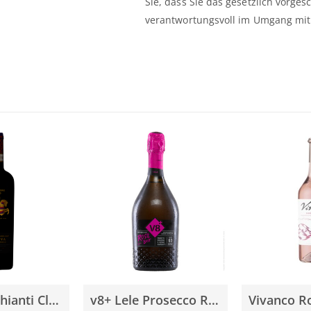
Sie, dass Sie das gesetzlich vorges
verantwortungsvoll im Umgang mit 
Gabbiano Chianti Classico Riserva 2018 0,75l
v8+ Lele Prosecco Rosé Millesimato Brut 2022 0,75l