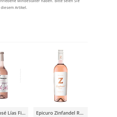
chriebene Mindestalter haben. Bitte seien Sie
diesem Artikel.
Vivanco Rosé Lías Finas 0,75l
Epicuro Zinfandel Rosé 2022 0,75l