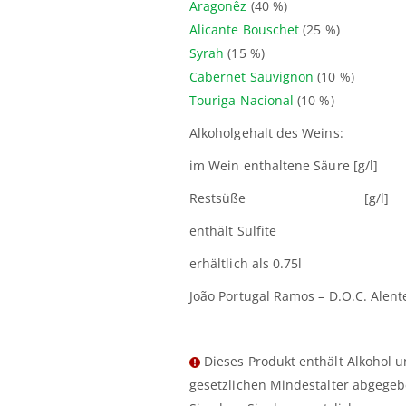
Aragonêz
(40 %)
Alicante Bouschet
(25 %)
Syrah
(15 %)
Cabernet Sauvignon
(10 %)
Touriga Nacional
(10 %)
Alkoholgehalt des 
im Wein enthaltene S
Restsüße [g
enthält Su
erhältlich als 0.75l
João Portugal Ramos – D.O.C. Alente
Dieses Produkt enthält Alkohol 
gesetzlichen Mindestalter abgegeb