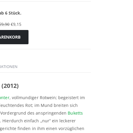
ab 6 Stück.
€
9,90
€
9,15
ARENKORB
MATIONEN
 (2012)
onter
, vollmundiger Rotwein; begeistert im
, leuchtendes Rot; im Mund breiten sich
 Vordergrund des anspringenden
Buketts
Hierdurch einfach „nur“ ein leckerer
gerichte finden in ihm einen vorzüglichen