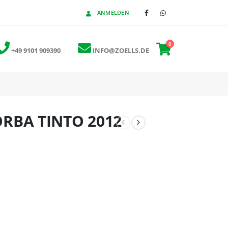
ANMELDEN
0
+49 9101 909390
|
INFO@ZOELLS.DE
RBA TINTO 2012