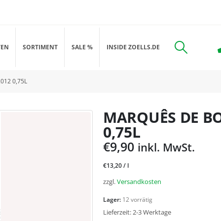
TEN
SORTIMENT
SALE %
INSIDE ZOELLS.DE
012 0,75L
MARQUÊS DE BO
0,75L
€
9,90
inkl. MwSt.
€
13,20
/
l
zzgl.
Versandkosten
Lager:
12 vorrätig
Lieferzeit:
2-3 Werktage