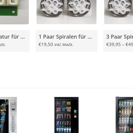
Servicetastatur für Sielaff SÜ 1500/2000 gebraucht
1 Paar Spiralen für Sielaff SÜ und FS Automaten
€
19,50
€
39,95
–
€
49
wSt.
inkl. MwSt.