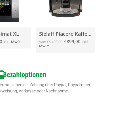
bimat XL
Sielaff Piacere Kaffeemaschine gebraucht
0
€
899,00
inkl. MwSt.
inkl.
Von:
€
6.490,00
MwSt.
Bezahloptionen
 ermöglichen die Zahlung über Paypal, Paypal+, per
rweisung, Vorkasse oder Nachnahme.