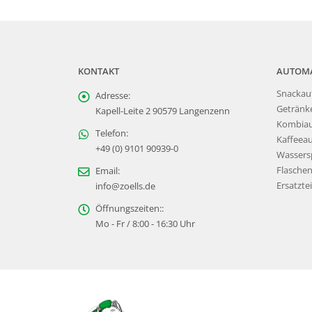
KONTAKT
AUTOM
Snackau
Adresse:
Getränk
Kapell-Leite 2 90579 Langenzenn
Kombia
Telefon:
Kaffeea
+49 (0) 9101 90939-0
Wassers
Flasche
Email:
Ersatztei
info@zoells.de
Öffnungszeiten::
Mo - Fr / 8:00 - 16:30 Uhr