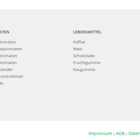
ATEN
LEBENSMITTEL
tomaten
Kaffee
eautomaten
Wein
utomaten
Schokolade
utomaten
Fruchtgummis
pender
Kaugummis
nrücknehmer
le
Impressum
AGB
Date
|
|