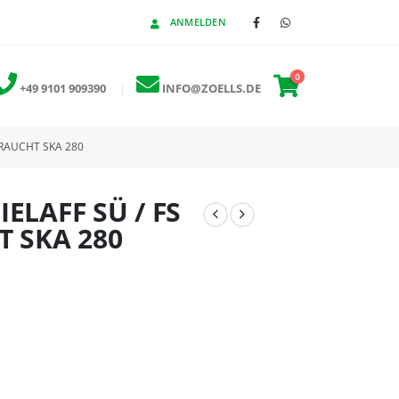
ANMELDEN
0
+49 9101 909390
|
INFO@ZOELLS.DE
BRAUCHT SKA 280
ELAFF SÜ / FS
T SKA 280