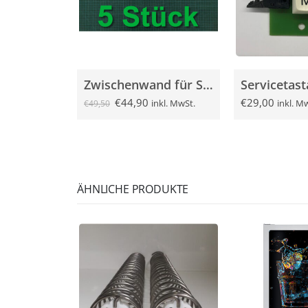
Zwischenwand für Sielaff SÜ/FS 2000 5x gebraucht
€
44,90
€
29,00
inkl. MwSt.
inkl. M
€
49,50
ÄHNLICHE PRODUKTE