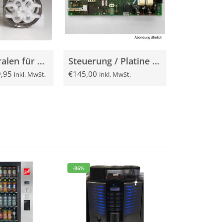
3 Paar Spiralen für Sielaff SÜ und FS Automaten
Steuerung / Platine für Sielaff SÜ / FS 2000 gebraucht
,95
€
145,00
inkl. MwSt.
inkl. MwSt.
-86%