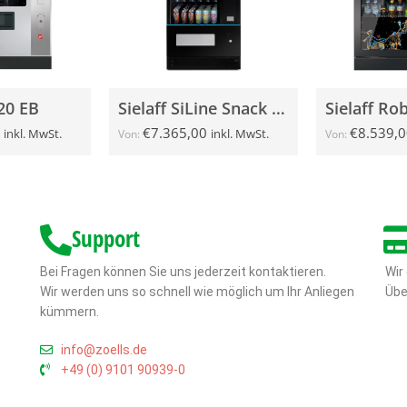
320 EB
Sielaff SiLine Snack S Lift (Combi)
Sielaff Ro
€
7.365,00
€
8.539,0
inkl. MwSt.
inkl. MwSt.
Von:
Von:
Support
Bei Fragen können Sie uns jederzeit kontaktieren.
Wir
Wir werden uns so schnell wie möglich um Ihr Anliegen
Übe
,
kümmern.
info@zoells.de
+49 (0) 9101 90939-0