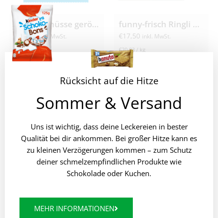
Ültje Erdnüsse geröstet und gesalzen 12x 200g
funny-frisch Ringli 24x 35g
€
21,50
€
17,50
inkl. MwSt.
inkl. MwSt.
€
8,96
/
kg
€
20,83
/
kg
Rücksicht auf die Hitze
Sommer & Versand
ÄHNLICHE PRODUKTE
Uns ist wichtig, dass deine Leckereien in bester
Qualität bei dir ankommen. Bei großer Hitze kann es
zu kleinen Verzögerungen kommen – zum Schutz
deiner schmelzempfindlichen Produkte wie
Schokolade oder Kuchen.
MEHR INFORMATIONEN