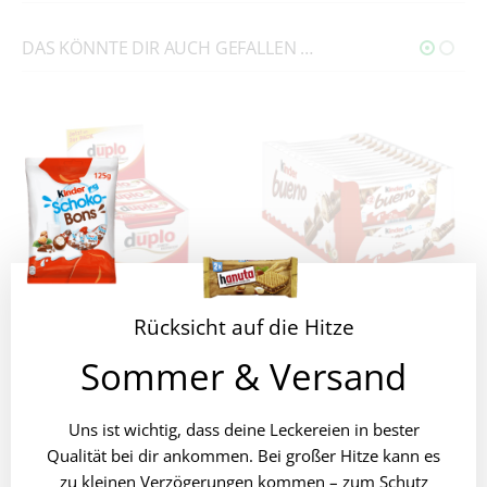
DAS KÖNNTE DIR AUCH GEFALLEN …
Rücksicht auf die Hitze
Ferrero Duplo 2er Riegel 24x 36,4g
Kinder Bueno 30x 43g 2er Riegel
Sommer & Versand
€
14,99
€
24,49
inkl. MwSt.
inkl. MwSt.
€
17,17
/
kg
€
18,98
/
kg
Uns ist wichtig, dass deine Leckereien in bester
Qualität bei dir ankommen. Bei großer Hitze kann es
zu kleinen Verzögerungen kommen – zum Schutz