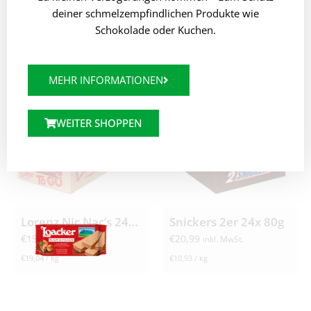
deiner schmelzempfindlichen Produkte wie
Schokolade oder Kuchen.
ÄHNLICHE PRODUKTE
MEHR INFORMATIONEN
WEITER SHOPPEN
Lorenz Nic Nac’s 24x 35g
Snickers 2er 24x 80g
€
15,99
€
20,99
inkl. MwSt.
inkl. MwSt.
€
19,04
/
kg
€
10,93
/
kg