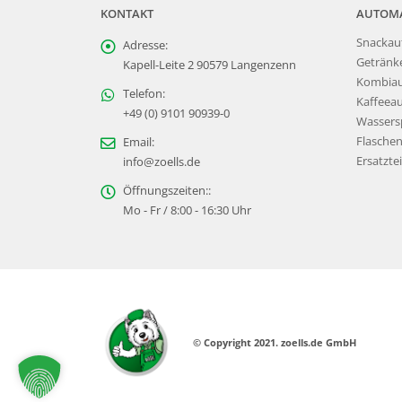
KONTAKT
AUTOM
Snackau
Adresse:
Getränk
Kapell-Leite 2 90579 Langenzenn
Kombia
Telefon:
Kaffeea
+49 (0) 9101 90939-0
Wassers
Flasche
Email:
Ersatztei
info@zoells.de
Öffnungszeiten::
Mo - Fr / 8:00 - 16:30 Uhr
© Copyright 2021. zoells.de GmbH