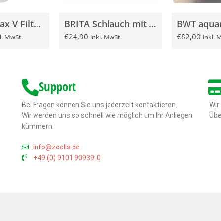
BWT bestmax V Filterkerze
BRITA Schlauch mit Anschlussbogen DN8 1,5m 3/8″-3/4″
€
24,90
€
82,00
l. MwSt.
inkl. MwSt.
inkl. 
Support
Bei Fragen können Sie uns jederzeit kontaktieren.
Wir
Wir werden uns so schnell wie möglich um Ihr Anliegen
Übe
,
kümmern.
info@zoells.de
+49 (0) 9101 90939-0