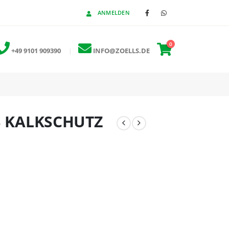
ANMELDEN
0
+49 9101 909390
|
INFO@ZOELLS.DE
S KALKSCHUTZ