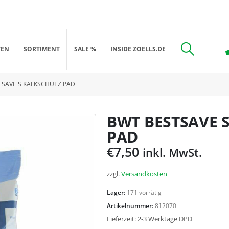
TEN
SORTIMENT
SALE %
INSIDE ZOELLS.DE
TSAVE S KALKSCHUTZ PAD
BWT BESTSAVE 
PAD
€
7,50
inkl. MwSt.
zzgl.
Versandkosten
Lager:
171 vorrätig
Artikelnummer:
812070
Lieferzeit:
2-3 Werktage DPD