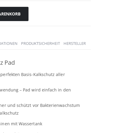
ARENKORB
MATIONEN
PRODUKTSICHERHEIT
HERSTELLER
tz Pad
 perfekten Basis-Kalkschutz aller
nwendung – Pad wird einfach in den
dner und schützt vor Bakterienwachstum
Kalkschutz
hinen mit Wassertank