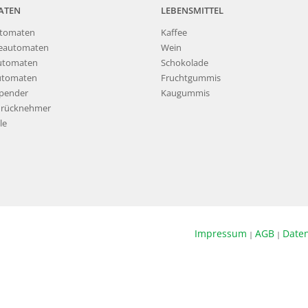
ATEN
LEBENSMITTEL
tomaten
Kaffee
eautomaten
Wein
utomaten
Schokolade
utomaten
Fruchtgummis
pender
Kaugummis
nrücknehmer
le
Impressum
AGB
Date
|
|