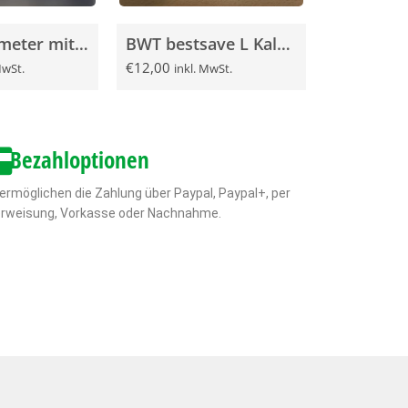
BWT aquameter mit LCD Display G3/8″
BWT bestsave L Kalk­schutz Pad
€
12,00
MwSt.
inkl. MwSt.
Bezahloptionen
 ermöglichen die Zahlung über Paypal, Paypal+, per
rweisung, Vorkasse oder Nachnahme.