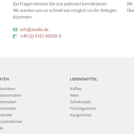
Bei Fragen können Sie uns jederzeit kontaktieren.
Wir
Wir werden uns so schnell wie möglich um Ihr Anliegen
Übe
,
kümmern.
info@zoells.de
+49 (0) 9101 90939-0
ATEN
LEBENSMITTEL
tomaten
Kaffee
eautomaten
Wein
utomaten
Schokolade
utomaten
Fruchtgummis
pender
Kaugummis
nrücknehmer
le