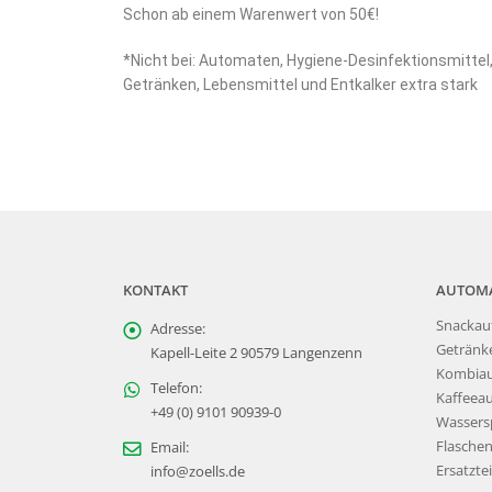
Schon ab einem Warenwert von 50€!
*Nicht bei: Automaten, Hygiene-Desinfektionsmittel
Getränken, Lebensmittel und Entkalker extra stark
KONTAKT
AUTOM
Snackau
Adresse:
Getränk
Kapell-Leite 2 90579 Langenzenn
Kombia
Telefon:
Kaffeea
+49 (0) 9101 90939-0
Wassers
Flasche
Email:
Ersatztei
info@zoells.de