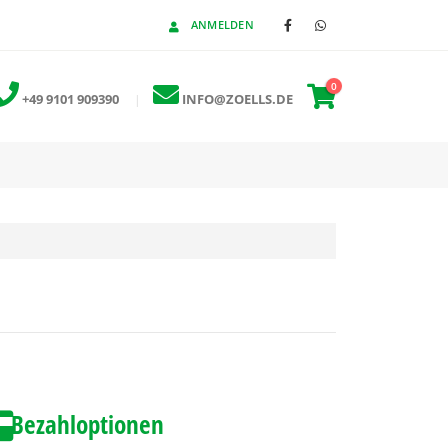
ANMELDEN
0
+49 9101 909390
|
INFO@ZOELLS.DE
Bezahloptionen