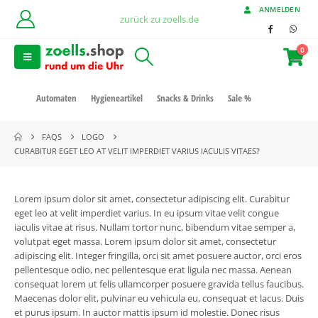
ANMELDEN
zurück zu zoells.de
0
Automaten
Hygieneartikel
Snacks & Drinks
Sale %
FAQS
LOGO
CURABITUR EGET LEO AT VELIT IMPERDIET VARIUS IACULIS VITAES?
Lorem ipsum dolor sit amet, consectetur adipiscing elit. Curabitur
eget leo at velit imperdiet varius. In eu ipsum vitae velit congue
iaculis vitae at risus. Nullam tortor nunc, bibendum vitae semper a,
volutpat eget massa. Lorem ipsum dolor sit amet, consectetur
adipiscing elit. Integer fringilla, orci sit amet posuere auctor, orci eros
pellentesque odio, nec pellentesque erat ligula nec massa. Aenean
consequat lorem ut felis ullamcorper posuere gravida tellus faucibus.
Maecenas dolor elit, pulvinar eu vehicula eu, consequat et lacus. Duis
et purus ipsum. In auctor mattis ipsum id molestie. Donec risus