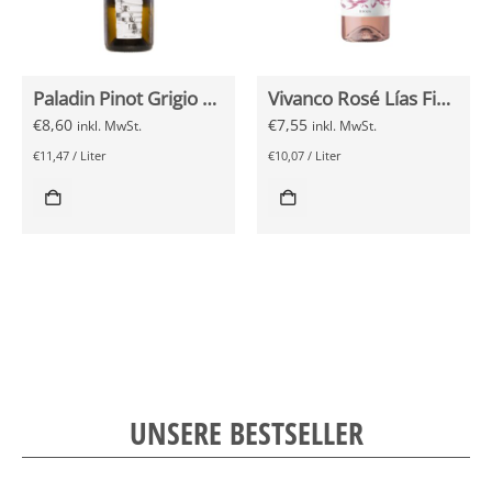
Paladin Pinot Grigio 0,75l
Vivanco Rosé Lías Finas 0,75l
€
8,60
€
7,55
inkl. MwSt.
inkl. MwSt.
€
11,47
/
Liter
€
10,07
/
Liter
UNSERE BESTSELLER