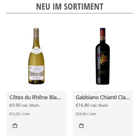
NEU IM SORTIMENT
Côtes du Rhône Blanc AOC – Chateau de l’Estagnol 2022 0,75l
Gabbiano Chianti Classico Riserva 2018 0,75l
€
9,90
€
16,80
inkl. MwSt.
inkl. MwSt.
€
13,20
/
Liter
€
22,40
/
Liter