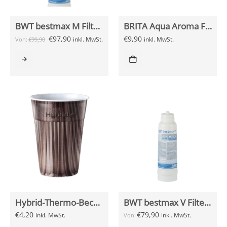
BWT bestmax M Filterkerze
BRITA Aqua Aroma Filterkartusche
€
97,90
€
9,90
inkl. MwSt.
inkl. MwSt.
Von:
€
99,90
Hybrid-Thermo-Becher 180ml braun/weiß, 100 Stück
BWT bestmax V Filterkerze
€
4,20
€
79,90
inkl. MwSt.
inkl. MwSt.
Von: