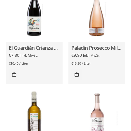
El Guardián Crianza Tinto 2021 0,75l
Paladin Prosecco Millesimato Brut Rosé 0,75l
€
7,80
€
9,90
inkl. MwSt.
inkl. MwSt.
€
10,40
/
Liter
€
13,20
/
Liter