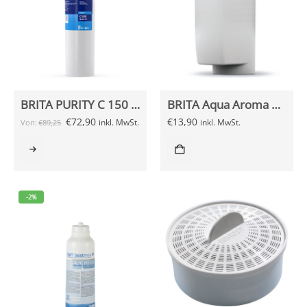
BRITA PURITY C 150 Quell ST Wasserfilterkartusche
BRITA Aqua Aroma Crema Filterkartusche
€
72,90
€
13,90
inkl. MwSt.
inkl. MwSt.
Von:
€
89,25
-2%