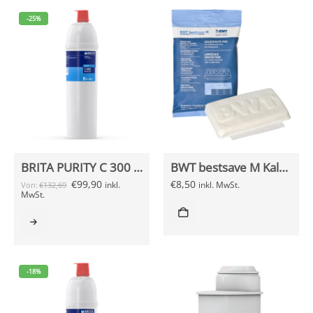
-25%
BRITA PURITY C 300 Quell ST Wasserfilterkartusche
BWT bestsave M Kalk­schutz Pad
€
99,90
€
8,50
inkl.
inkl. MwSt.
Von:
€
132,69
MwSt.
-18%