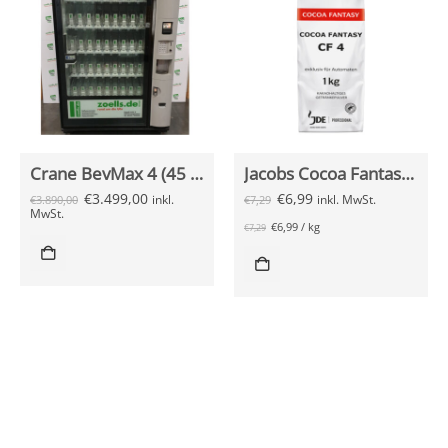
Crane BevMax 4 (45 Select) gebraucht
Jacobs Cocoa Fantasy CF4 1000g
€
3.499,00
€
6,99
inkl.
inkl. MwSt.
€
3.890,00
€
7,29
MwSt.
€
6,99
/
kg
€
7,29