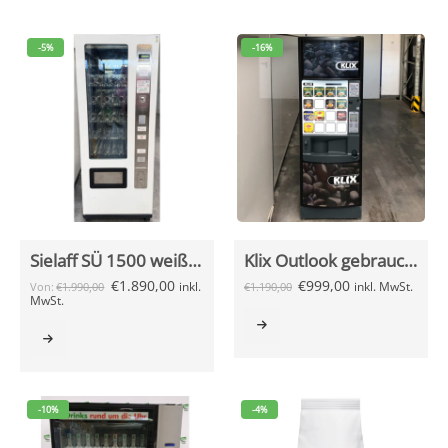
-5%
-16%
Sielaff SÜ 1500 weiß gebraucht
Klix Outlook gebraucht verschiedene Farben
€
1.890,00
€
999,00
inkl.
inkl. MwSt.
Von:
€
1.990,00
€
1.190,00
MwSt.
-10%
-4%